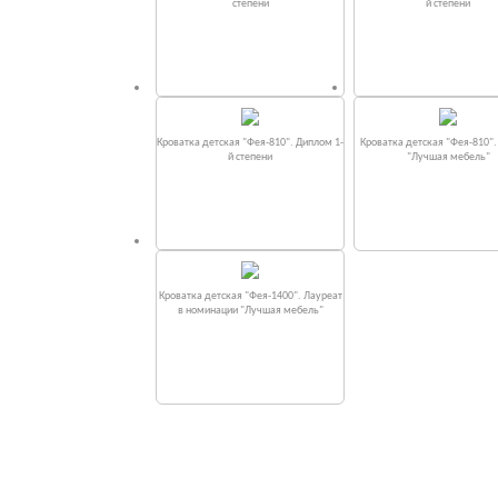
степени
й степени
Кроватка детская "Фея-810". Диплом 1-
Кроватка детская "Фея-810"
й степени
"Лучшая мебель"
Кроватка детская "Фея-1400". Лауреат
в номинации "Лучшая мебель"