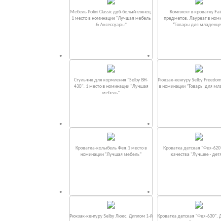
Мебель Polini Classic дуб-белый глянец.
Комплект в кроватку Fаi
1 место в номинации "Лучшая мебель
предметов. Лауреат в ном
& Аксессуары"
“Товары для младенце
Стульчик для кормления "Selby BH-
Рюкзак-кенгуру Selby Freedom
430". 1 место в номинации "Лучшая
в номинации “Товары для мл
мебель"
Кроватка-колыбель Фея.1 место в
Кроватка детская "Фея-620
номинации "Лучшая мебель"
качества "Лучшее - дет
Рюкзак-кенгуру Selby Люкс. Диплом 1-й
Кроватка детская "Фея-630". 