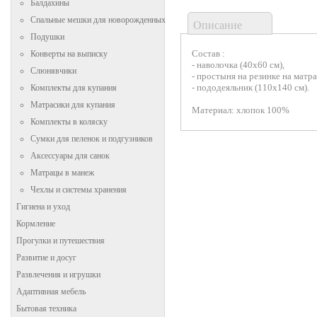
Балдахины
Спальные мешки для новорожденных
Описание
Подушки
Состав :
Конверты на выписку
- наволочка (40х60 см),
Слюнявчики
- простыня на резинке на матра
- пододеяльник (110х140 см).
Комплекты для купания
Матрасики для купания
Материал: хлопок 100%
Комплекты в коляску
Сумки для пеленок и подгузников
Аксессуары для санок
Матрацы в манеж
Чехлы и системы хранения
Гигиена и уход
Кормление
Прогулки и путешествия
Развитие и досуг
Развлечения и игрушки
Адаптивная мебель
Бытовая техника