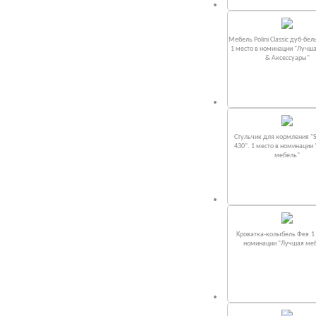
Мебель Polini Classic дуб-бел
1 место в номинации "Лучш
& Аксессуары"
Стульчик для кормления "S
430". 1 место в номинации
мебель"
Кроватка-колыбель Фея.1 
номинации "Лучшая ме