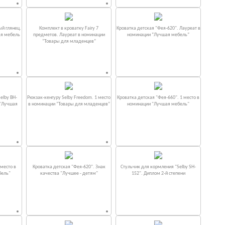
ый глянец.
Комплект в кроватку Fаiry 7
Кроватка детская "Фея-620". Лауреат в
ая мебель
предметов. Лауреат в номинации
номинации “Лучшая мебель”
“Товары для младенцев”
elby BH-
Рюкзак-кенгуру Selby Freedom. 1 место
Кроватка детская "Фея-660". 1 место в
 "Лучшая
в номинации “Товары для младенцев”
номинации "Лучшая мебель"
место в
Кроватка детская "Фея-620". Знак
Стульчик для кормления "Selby SH-
бель"
качества "Лучшее - детям"
152". Диплом 2-й степени