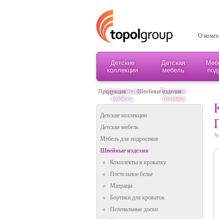
О комп
Детские
Детская
Меб
коллекции
мебель
под
Адаптивная
Бытовая
Продукция
>
Швейные изделия
мебель
техника
Детские коллекции
Детская мебель
Ар
Мебель для подростков
Швейные изделия
Комплекты в кроватку
Постельное белье
Матрацы
Бортики для кроваток
Пеленальные доски