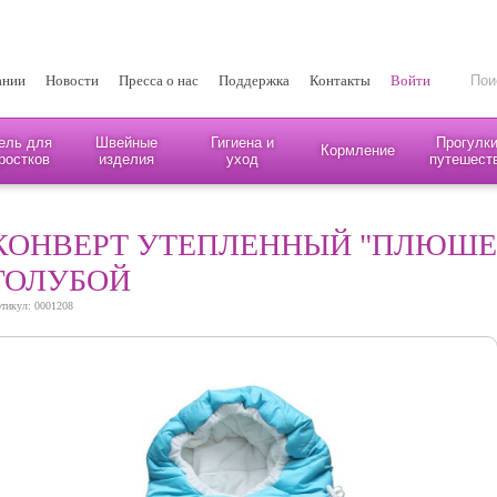
ании
Новости
Пресса о нас
Поддержка
Контакты
Войти
ель для
Швейные
Гигиена и
Прогулки
Кормление
ростков
изделия
уход
путешест
КОНВЕРТ УТЕПЛЕННЫЙ "ПЛЮШЕ
ГОЛУБОЙ
тикул: 0001208