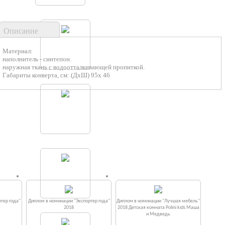
Описание
Материал:
наполнитель - синтепон.
наружная ткань с водоотталкивающей пропиткой.
Габариты конверта, см: (ДхШ) 95х 46
тер года"
Диплом в номинации "Экспортер года"
Диплом в номинации "Лучшая мебель"
2018
2018 Детская комната Polini kids Маша
и Медведь