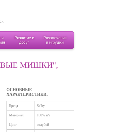
 и
Развитие и
Развлечения
вия
досуг
и игрушки
ВЫЕ МИШКИ",
ОСНОВНЫЕ
ХАРАКТЕРИСТИКИ:
Бренд
Selby
Материал
100% п/э
Цвет
голубой