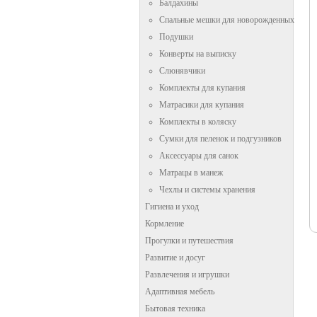
Балдахины
Спальные мешки для новорожденных
Подушки
Конверты на выписку
Слюнявчики
Комплекты для купания
Матрасики для купания
Комплекты в коляску
Сумки для пеленок и подгузников
Аксессуары для санок
Матрацы в манеж
Чехлы и системы хранения
Гигиена и уход
Кормление
Прогулки и путешествия
Развитие и досуг
Развлечения и игрушки
Адаптивная мебель
Бытовая техника