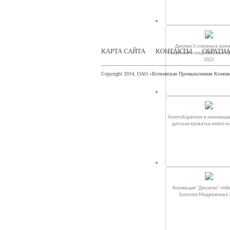
Диплом II степени в ном
КАРТА САЙТА
КОНТАКТЫ
ОБРАТНА
«Лицензия и лицензионная п
2021
Copyright 2014, ОАО «Воткинская Промышленная Компа
Золотой диплом в номинаци
детская кроватка моего 
Коллекция "Джунгли" поб
Золотого Медвежонка 