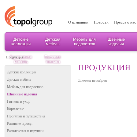
О компании
Новости
Пресса о нас
Детские
Детская
Мебель для
Швейные
коллекции
мебель
подростков
изделия
Адаптивная
Бытовая
Продукция
мебель
техника
ПРОДУКЦИЯ
Детские коллекции
Детская мебель
Элемент не найден
Мебель для подростков
Швейные изделия
Гигиена и уход
Кормление
Прогулки и путешествия
Развитие и досуг
Развлечения и игрушки