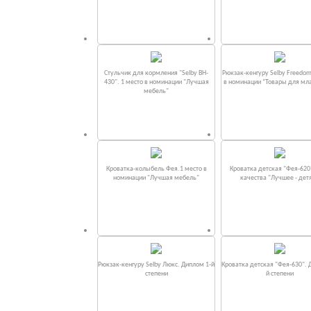
Стульчик для кормления "Selby BH-
Рюкзак-кенгуру Selby Freedom
430". 1 место в номинации "Лучшая
в номинации “Товары для мл
мебель"
Кроватка-колыбель Фея.1 место в
Кроватка детская "Фея-620
номинации "Лучшая мебель"
качества "Лучшее - дет
Рюкзак-кенгуру Selby Люкс. Диплом 1-й
Кроватка детская "Фея-630". 
степени
й степени