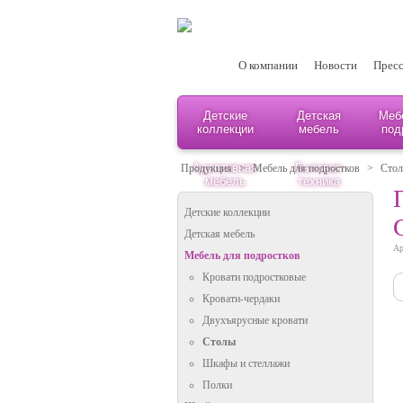
О компании
Новости
Пресс
Детские
Детская
Меб
коллекции
мебель
под
Адаптивная
Бытовая
Продукция
>
Мебель для подростков
>
Сто
мебель
техника
Детские коллекции
Детская мебель
Ар
Мебель для подростков
Кровати подростковые
Кровати-чердаки
Двухъярусные кровати
Столы
Шкафы и стеллажи
Полки