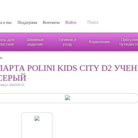
а о нас
Поддержка
Контакты
Войти
ель для
Швейные
Гигиена и
Прогулки
Кормление
ростков
изделия
уход
путешест
лы
ПАРТА POLINI KIDS CITY D2 УЧЕНИ
СЕРЫЙ
тикул: 0002599.55