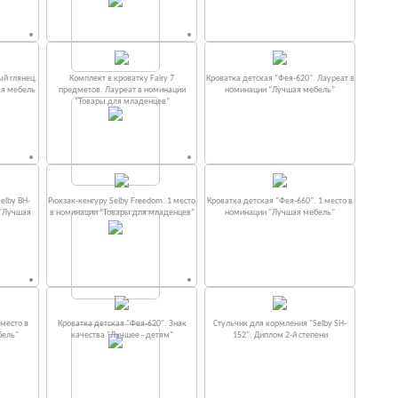
ый глянец.
Комплект в кроватку Fаiry 7
Кроватка детская "Фея-620". Лауреат в
ая мебель
предметов. Лауреат в номинации
номинации “Лучшая мебель”
“Товары для младенцев”
elby BH-
Рюкзак-кенгуру Selby Freedom. 1 место
Кроватка детская "Фея-660". 1 место в
 "Лучшая
в номинации “Товары для младенцев”
номинации "Лучшая мебель"
место в
Кроватка детская "Фея-620". Знак
Стульчик для кормления "Selby SH-
бель"
качества "Лучшее - детям"
152". Диплом 2-й степени