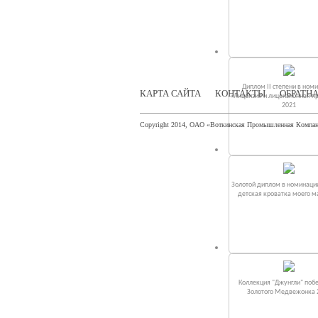
Диплом II степени в ном
КАРТА САЙТА
КОНТАКТЫ
ОБРАТНА
«Лицензия и лицензионная п
2021
Copyright 2014, ОАО «Воткинская Промышленная Компа
Золотой диплом в номинаци
детская кроватка моего 
Коллекция "Джунгли" поб
Золотого Медвежонка 