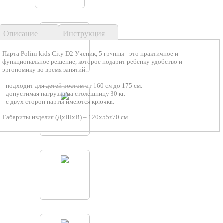
Описание
Инструкция
Парта Polini kids City D2 Ученик, 5 группы - это практичное и
функциональное решение, которое подарит ребенку удобство и
эргономику во время занятий.
- подходит для детей ростом от 160 см до 175 см.
- допустимая нагрузка на столешницу 30 кг.
- с двух сторон парты имеются крючки.
Габариты изделия (ДхШхВ) – 120х55х70 см..