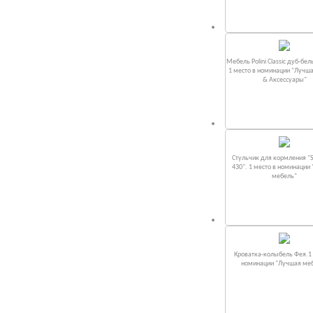
Мебель Polini Classic дуб-бел
1 место в номинации "Лучш
& Аксессуары"
Стульчик для кормления "S
430". 1 место в номинации
мебель"
Кроватка-колыбель Фея.1 
номинации "Лучшая ме