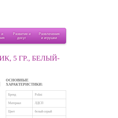
 и
Развитие и
Развлечения
вия
досуг
и игрушки
К, 5 ГР., БЕЛЫЙ-
ОСНОВНЫЕ
ХАРАКТЕРИСТИКИ:
Бренд
Polini
Материал
ЛДСП
Цвет
белый-серый