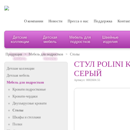
О компании
Новости
Пресса о нас
Поддержка
Контак
Детские
Детская
Мебель для
Швейные
коллекции
мебель
подростков
изделия
Адаптивная
Бытовая
Продукция
>
Мебель для подростков
>
Столы
мебель
техника
СТУЛ POLINI K
Детские коллекции
СЕРЫЙ
Детская мебель
Артикул: 0002604.55
Мебель для подростков
Кровати подростковые
Кровати-чердаки
Двухъярусные кровати
Столы
Шкафы и стеллажи
Полки