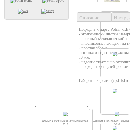
Описание
Инстру
Подходит к парте Polini kids 
- экологически чистые матер
- прочный металлический ка
- пластиковые накладки на н
- простая сборка;
- спинка и сидение стула в
10 мм.;
- изделие тщательно отполи
- подходит для детей ростом 
Габариты изделия (ДхШхВ) –
Диплом в номинации "Экспортер года"
Диплом в номинации "Экспорт
2019
2018