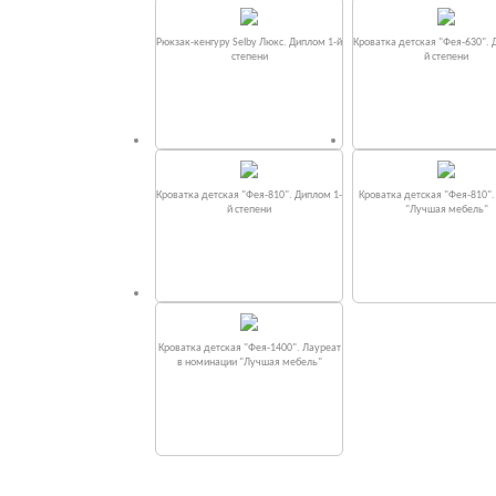
Рюкзак-кенгуру Selby Люкс. Диплом 1-й
Кроватка детская "Фея-630". 
степени
й степени
Кроватка детская "Фея-810". Диплом 1-
Кроватка детская "Фея-810"
й степени
"Лучшая мебель"
Кроватка детская "Фея-1400". Лауреат
в номинации "Лучшая мебель"