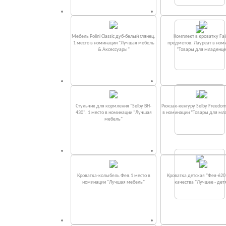
Мебель Polini Classic дуб-белый глянец.
Комплект в кроватку Fаi
1 место в номинации "Лучшая мебель
предметов. Лауреат в ном
& Аксессуары"
“Товары для младенце
Стульчик для кормления "Selby BH-
Рюкзак-кенгуру Selby Freedom
430". 1 место в номинации "Лучшая
в номинации “Товары для мл
мебель"
Кроватка-колыбель Фея.1 место в
Кроватка детская "Фея-620
номинации "Лучшая мебель"
качества "Лучшее - дет