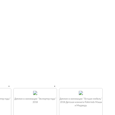
тер года"
Диплом в номинации "Экспортер года"
Диплом в номинации "Лучшая мебель"
2018
2018 Детская комната Polini kids Маша
и Медведь