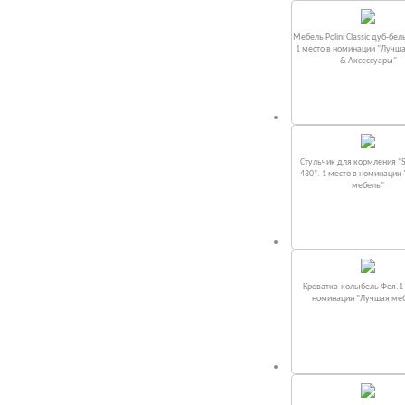
Мебель Polini Classic дуб-бел
1 место в номинации "Лучш
& Аксессуары"
Стульчик для кормления "S
430". 1 место в номинации
мебель"
Кроватка-колыбель Фея.1 
номинации "Лучшая ме