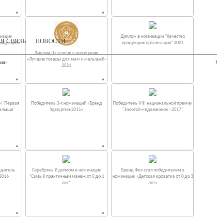
инации
Диплом в номинации "Качество
Я СВЯЗЬ
НОВОСТИ
родукция»
продукции/организации" 2021
Диплом II степени в номинации
«Лучшие товары для мам и малышей»
ния»
2021
и "Первая
Победитель 3-х номинаций «Бренд
Победитель VIII национальной премии
малыша"
Удмуртии-2015»
"Золотой медвежонок - 2017"
едитель
Серебряный диплом в номинации
Бренд Фея стал победителем в
2016
"Самый практичный манеж от 0 до 1
номинации «Детская кроватка от 0 до 3
лет"
лет»