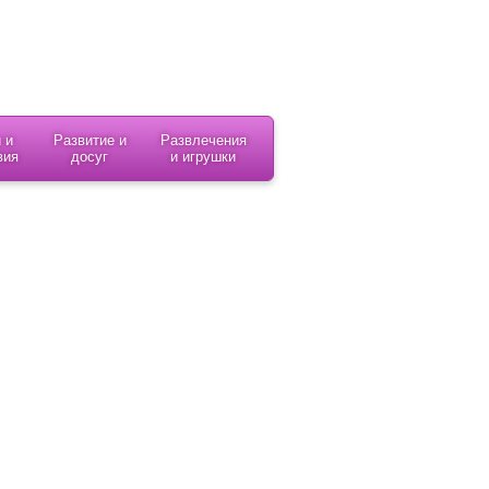
 и
Развитие и
Развлечения
вия
досуг
и игрушки