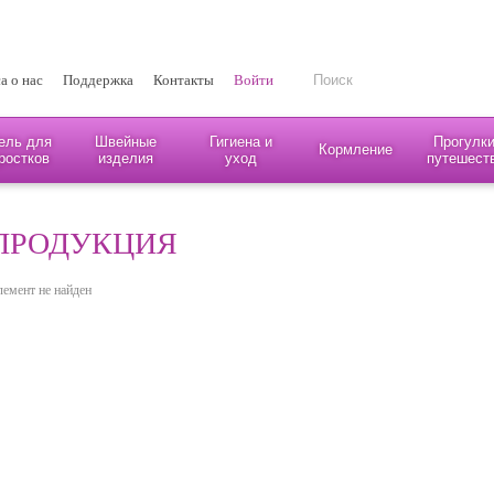
а о нас
Поддержка
Контакты
Войти
ель для
Швейные
Гигиена и
Прогулки
Кормление
ростков
изделия
уход
путешест
ПРОДУКЦИЯ
лемент не найден