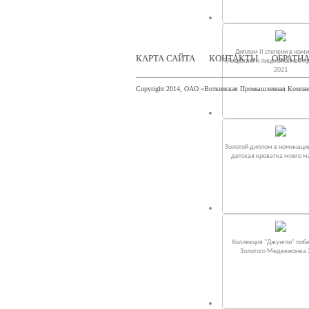
Диплом II степени в ном
КАРТА САЙТА
КОНТАКТЫ
ОБРАТНА
«Лицензия и лицензионная п
2021
Copyright 2014, ОАО «Воткинская Промышленная Компа
Золотой диплом в номинаци
детская кроватка моего 
Коллекция "Джунгли" поб
Золотого Медвежонка 