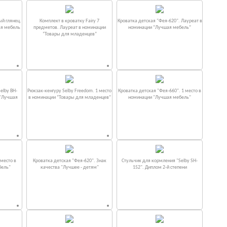
ый глянец.
Комплект в кроватку Fаiry 7
Кроватка детская "Фея-620". Лауреат в
ая мебель
предметов. Лауреат в номинации
номинации “Лучшая мебель”
“Товары для младенцев”
elby BH-
Рюкзак-кенгуру Selby Freedom. 1 место
Кроватка детская "Фея-660". 1 место в
 "Лучшая
в номинации “Товары для младенцев”
номинации "Лучшая мебель"
место в
Кроватка детская "Фея-620". Знак
Стульчик для кормления "Selby SH-
бель"
качества "Лучшее - детям"
152". Диплом 2-й степени