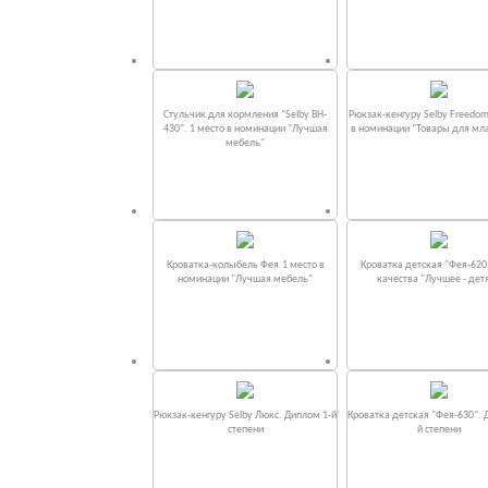
Стульчик для кормления "Selby BH-
Рюкзак-кенгуру Selby Freedom
430". 1 место в номинации "Лучшая
в номинации “Товары для мл
мебель"
Кроватка-колыбель Фея.1 место в
Кроватка детская "Фея-620
номинации "Лучшая мебель"
качества "Лучшее - дет
Рюкзак-кенгуру Selby Люкс. Диплом 1-й
Кроватка детская "Фея-630". 
степени
й степени