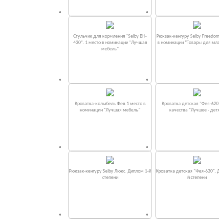
Стульчик для кормления "Selby BH-
Рюкзак-кенгуру Selby Freedom
430". 1 место в номинации "Лучшая
в номинации “Товары для мл
мебель"
Кроватка-колыбель Фея.1 место в
Кроватка детская "Фея-620
номинации "Лучшая мебель"
качества "Лучшее - дет
Рюкзак-кенгуру Selby Люкс. Диплом 1-й
Кроватка детская "Фея-630". 
степени
й степени