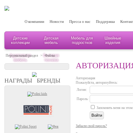
О компании
Новости
Пресса о нас
Поддержка
Контак
Детские
Детская
Мебель для
Швейные
коллекции
мебель
подростков
изделия
Адаптивная
Бытовая
Персональный раздел
>
Файлы
мебель
техника
АВТОРИЗАЦИ
Авторизация
НАГРАДЫ
БРЕНДЫ
Пожалуйста, авторизуйтесь:
Логин:
Пароль:
Запомнить меня на этом
Забыли свой пароль?