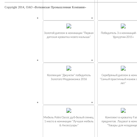
Copyright 2014, ОАО «Воткинская Промышленная Компания»
Золотой диплом в номинации "Первая
Победитель 3-х номинаций
детская кроватка моего малыша"
Удмуртии-2015»
Коллекция "Джунгли" победитель
Серебряный диплом в ном
Золотого Медвежонка 2016
"Самый практичный манеж от
лет"
Мебель Polini Classic дуб-белый глянец.
Комплект в кроватку Fаi
1 место в номинации "Лучшая мебель
предметов. Лауреат в ном
& Аксессуары"
“Товары для младенце