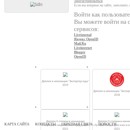
Зарегистрироваться
Если вы впервые на сайте, заполните
Войти как пользовате
Вы можете войти на с
сервисов:
Livejournal
Яндекс OpenID
Mail.Ru
Liveinternet
Blogger
OpenID
Диплом в номинации "Экспортер года"
2019
Диплом в номинации "Экспорт
2018
Диплом II степени в номинации
Диплом II степени в номи
КАРТА САЙТА
КОНТАКТЫ
ОБРАТНАЯ СВЯЗЬ
НОВОСТИ
«Лицензия и лицензионная продукция»
«Лучшие товары для мам и 
2021
2021