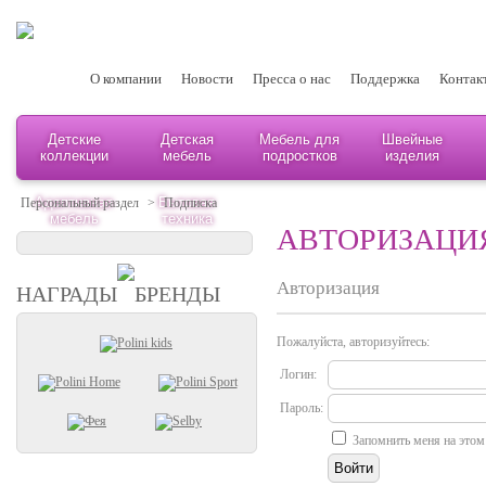
О компании
Новости
Пресса о нас
Поддержка
Контак
Детские
Детская
Мебель для
Швейные
коллекции
мебель
подростков
изделия
Адаптивная
Бытовая
Персональный раздел
>
Подписка
мебель
техника
АВТОРИЗАЦИ
Авторизация
НАГРАДЫ
БРЕНДЫ
Пожалуйста, авторизуйтесь:
Логин:
Пароль:
Запомнить меня на этом