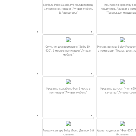
Мебель Polini Classic дуб-белый глянец.
Комплект в кроватку Fаi
1 место в номинации "Лучшая мебель
предметов. Лауреат в ном
& Аксессуары"
“Товары для младенце
Стульчик для кормления "Selby BH-
Рюкзак-кенгуру Selby Freedom
430". 1 место в номинации "Лучшая
в номинации “Товары для мл
мебель"
Кроватка-колыбель Фея.1 место в
Кроватка детская "Фея-620
номинации "Лучшая мебель"
качества "Лучшее - дет
Рюкзак-кенгуру Selby Люкс. Диплом 1-й
Кроватка детская "Фея-630". 
степени
й степени