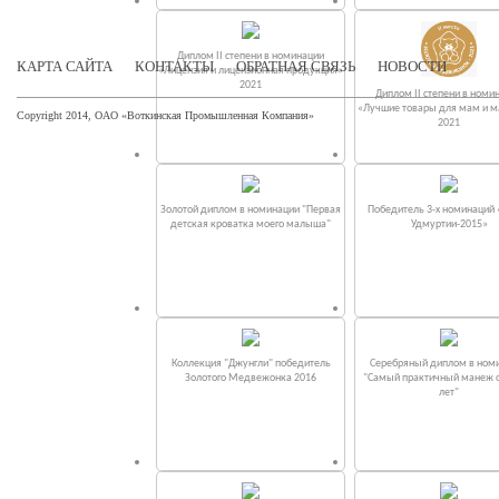
Диплом II степени в номинации
КАРТА САЙТА
КОНТАКТЫ
ОБРАТНАЯ СВЯЗЬ
НОВОСТИ
«Лицензия и лицензионная продукция»
2021
Диплом II степени в номи
«Лучшие товары для мам и 
Copyright 2014, ОАО «Воткинская Промышленная Компания»
2021
Золотой диплом в номинации "Первая
Победитель 3-х номинаций
детская кроватка моего малыша"
Удмуртии-2015»
Коллекция "Джунгли" победитель
Серебряный диплом в ном
Золотого Медвежонка 2016
"Самый практичный манеж от
лет"