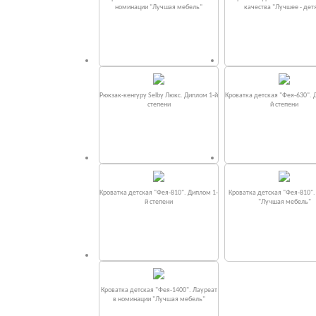
номинации "Лучшая мебель"
качества "Лучшее - дет
Рюкзак-кенгуру Selby Люкс. Диплом 1-й
Кроватка детская "Фея-630". 
степени
й степени
Кроватка детская "Фея-810". Диплом 1-
Кроватка детская "Фея-810"
й степени
"Лучшая мебель"
Кроватка детская "Фея-1400". Лауреат
в номинации "Лучшая мебель"