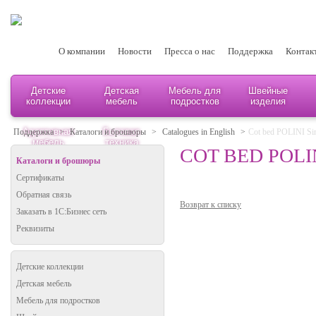
О компании
Новости
Пресса о нас
Поддержка
Контак
Детские
Детская
Мебель для
Швейные
коллекции
мебель
подростков
изделия
Адаптивная
Бытовая
Поддержка
>
Каталоги и брошюры
>
Catalogues in English
>
Cot bed POLINI Si
мебель
техника
COT BED POLI
Каталоги и брошюры
Сертификаты
Обратная связь
Возврат к списку
Заказать в 1С:Бизнес сеть
Реквизиты
Детские коллекции
Детская мебель
Мебель для подростков