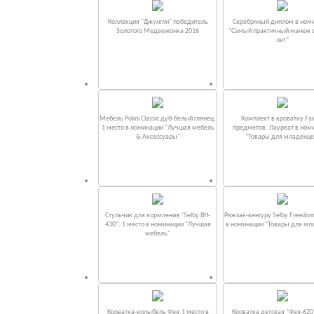
Коллекция "Джунгли" победитель
Серебряный диплом в ном
Золотого Медвежонка 2016
"Самый практичный манеж от
лет"
Мебель Polini Classic дуб-белый глянец.
Комплект в кроватку Fаi
1 место в номинации "Лучшая мебель
предметов. Лауреат в ном
& Аксессуары"
“Товары для младенце
Стульчик для кормления "Selby BH-
Рюкзак-кенгуру Selby Freedom
430". 1 место в номинации "Лучшая
в номинации “Товары для мл
мебель"
Кроватка-колыбель Фея.1 место в
Кроватка детская "Фея-620