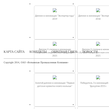
Диплом в номинации "Экспортер года"
Диплом в номинации "Экспорт
2019
2018
Диплом II степени в номинации
Диплом II степени в номи
КАРТА САЙТА
КОНТАКТЫ
ОБРАТНАЯ СВЯЗЬ
НОВОСТИ
«Лицензия и лицензионная продукция»
«Лучшие товары для мам и 
2021
2021
Copyright 2014, ОАО «Воткинская Промышленная Компания»
Золотой диплом в номинации "Первая
Победитель 3-х номинаций
детская кроватка моего малыша"
Удмуртии-2015»