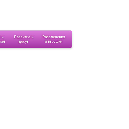
 и
Развитие и
Развлечения
вия
досуг
и игрушки