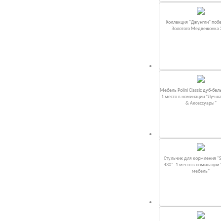
Коллекция "Джунгли" поб
Золотого Медвежонка 
Мебель Polini Classic дуб-бел
1 место в номинации "Лучш
& Аксессуары"
Стульчик для кормления "S
430". 1 место в номинации
мебель"