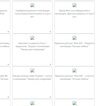
едитель
Серебряный диплом в номинации
Бренд Фея стал победителем в
2016
"Самый практичный манеж от 0 до 1
номинации «Детская кроватка от 0 до 3
лет"
лет»
ый глянец.
Комплект в кроватку Fаiry 7
Кроватка детская "Фея-620". Лауреат в
ая мебель
предметов. Лауреат в номинации
номинации “Лучшая мебель”
“Товары для младенцев”
elby BH-
Рюкзак-кенгуру Selby Freedom. 1 место
Кроватка детская "Фея-660". 1 место в
 "Лучшая
в номинации “Товары для младенцев”
номинации "Лучшая мебель"