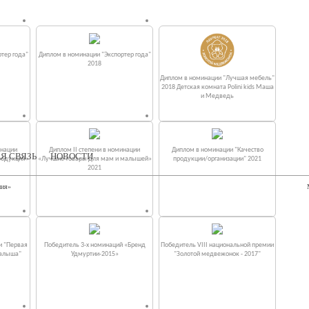
тер года"
Диплом в номинации "Экспортер года"
2018
Диплом в номинации "Лучшая мебель"
2018 Детская комната Polini kids Маша
и Медведь
инации
Диплом II степени в номинации
Диплом в номинации "Качество
Я СВЯЗЬ
НОВОСТИ
родукция»
«Лучшие товары для мам и малышей»
продукции/организации" 2021
2021
ния»
и "Первая
Победитель 3-х номинаций «Бренд
Победитель VIII национальной премии
малыша"
Удмуртии-2015»
"Золотой медвежонок - 2017"