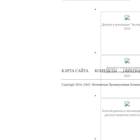
Диплом в номинации "Экспор
2019
Диплом II степени в ном
КАРТА САЙТА
КОНТАКТЫ
ОБРАТНА
«Лицензия и лицензионная п
2021
Copyright 2014, ОАО «Воткинская Промышленная Компа
Золотой диплом в номинаци
детская кроватка моего 