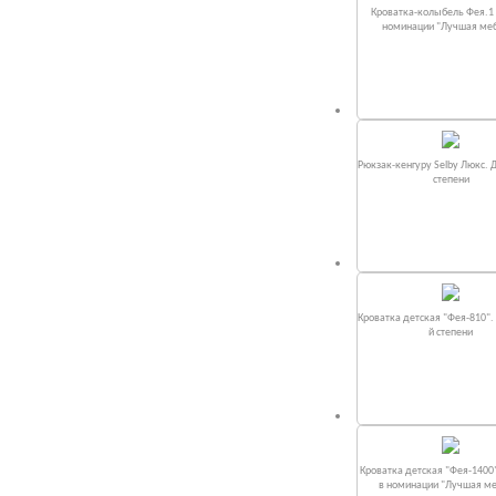
Кроватка-колыбель Фея.1 
номинации "Лучшая ме
Рюкзак-кенгуру Selby Люкс. 
степени
Кроватка детская "Фея-810".
й степени
Кроватка детская "Фея-1400
в номинации "Лучшая м