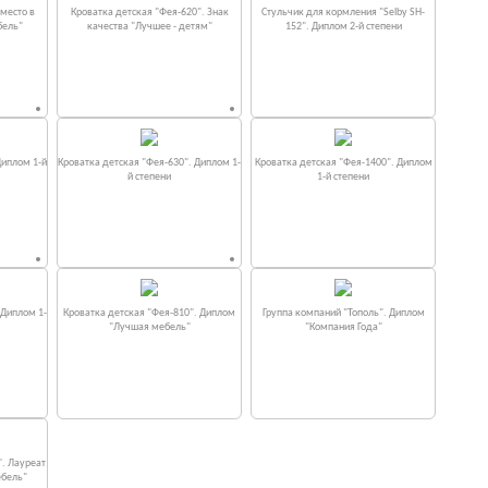
место в
Кроватка детская "Фея-620". Знак
Стульчик для кормления "Selby SH-
бель"
качества "Лучшее - детям"
152". Диплом 2-й степени
Диплом 1-й
Кроватка детская "Фея-630". Диплом 1-
Кроватка детская "Фея-1400". Диплом
й степени
1-й степени
 Диплом 1-
Кроватка детская "Фея-810". Диплом
Группа компаний "Тополь". Диплом
"Лучшая мебель"
"Компания Года"
". Лауреат
ебель"