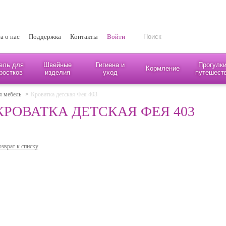
а о нас
Поддержка
Контакты
Войти
ель для
Швейные
Гигиена и
Прогулки
Кормление
ростков
изделия
уход
путешест
я мебель
>
Кроватка детская Фея 403
КРОВАТКА ДЕТСКАЯ ФЕЯ 403
зврат к списку