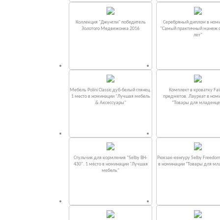
Коллекция "Джунгли" победитель
Серебряный диплом в ном
Золотого Медвежонка 2016
"Самый практичный манеж от
лет"
Мебель Polini Classic дуб-белый глянец.
Комплект в кроватку Fаi
1 место в номинации "Лучшая мебель
предметов. Лауреат в ном
& Аксессуары"
“Товары для младенце
Стульчик для кормления "Selby BH-
Рюкзак-кенгуру Selby Freedom
430". 1 место в номинации "Лучшая
в номинации “Товары для мл
мебель"