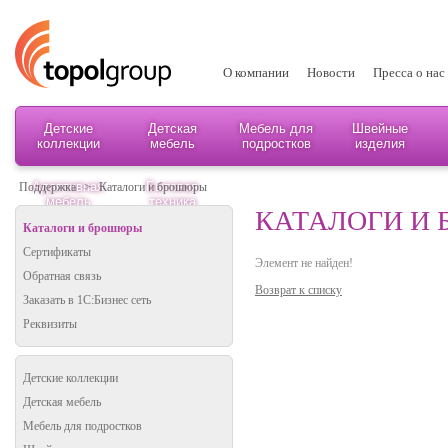
О компании
Новости
Пресса о нас
Детские
Детская
Мебель для
Швейные
коллекции
мебель
подростков
изделия
Адаптивная
Бытовая
Поддержка
>
Каталоги и брошюры
мебель
техника
КАТАЛОГИ И
Каталоги и брошюры
Сертификаты
Элемент не найден!
Обратная связь
Возврат к списку
Заказать в 1С:Бизнес сеть
Реквизиты
Детские коллекции
Детская мебель
Мебель для подростков