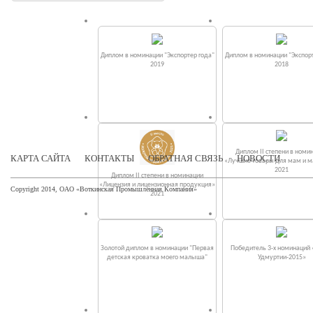
Диплом в номинации "Экспортер года"
Диплом в номинации "Экспорт
2019
2018
Диплом II степени в номи
КАРТА САЙТА
КОНТАКТЫ
ОБРАТНАЯ СВЯЗЬ
НОВОСТИ
«Лучшие товары для мам и 
2021
Диплом II степени в номинации
«Лицензия и лицензионная продукция»
Copyright 2014, ОАО «Воткинская Промышленная Компания»
2021
Золотой диплом в номинации "Первая
Победитель 3-х номинаций
детская кроватка моего малыша"
Удмуртии-2015»