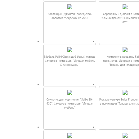
Коллекция "Джунгли" победитель
Серебряный диплом в ном
Золотого Медвежонка 2016
"Самый практичный манеж от
лет"
Мебель Polini Classic дуб-белый глянец.
Комплект в кроватку Fаi
1 место в номинации "Лучшая мебель
предметов. Лауреат в ном
& Аксессуары"
“Товары для младенце
Стульчик для кормления "Selby BH-
Рюкзак-кенгуру Selby Freedom
430". 1 место в номинации "Лучшая
в номинации “Товары для мл
мебель"