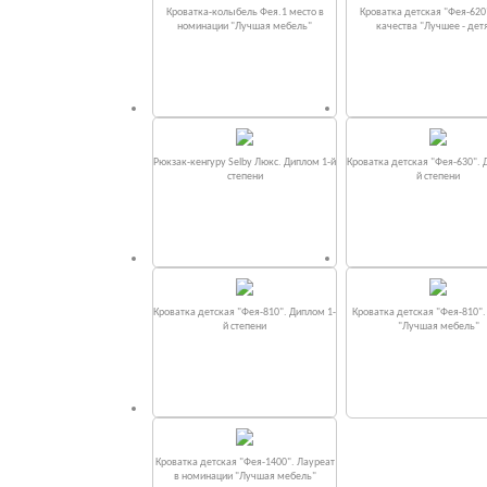
Кроватка-колыбель Фея.1 место в
Кроватка детская "Фея-620
номинации "Лучшая мебель"
качества "Лучшее - дет
Рюкзак-кенгуру Selby Люкс. Диплом 1-й
Кроватка детская "Фея-630". 
степени
й степени
Кроватка детская "Фея-810". Диплом 1-
Кроватка детская "Фея-810"
й степени
"Лучшая мебель"
Кроватка детская "Фея-1400". Лауреат
в номинации "Лучшая мебель"