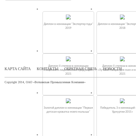
Диплом в номинации "Экспортер года"
Диплом в номинации "Экспорт
2019
2018
Диплом II степени в номинации
Диплом II степени в номи
КАРТА САЙТА
КОНТАКТЫ
ОБРАТНАЯ СВЯЗЬ
НОВОСТИ
«Лицензия и лицензионная продукция»
«Лучшие товары для мам и 
2021
2021
Copyright 2014, ОАО «Воткинская Промышленная Компания»
Золотой диплом в номинации "Первая
Победитель 3-х номинаций
детская кроватка моего малыша"
Удмуртии-2015»