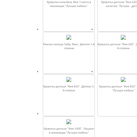
Кроватка-колыбель Фея.1 место в
Кроватка детская "Фея-620
номинации "Лучшая мебель"
качества "Лучшее - дет
Рюкзак-кенгуру Selby Люкс. Диплом 1-й
Кроватка детская "Фея-630". 
степени
й степени
Кроватка детская "Фея-810". Диплом 1-
Кроватка детская "Фея-810"
й степени
"Лучшая мебель"
Кроватка детская "Фея-1400". Лауреат
в номинации "Лучшая мебель"