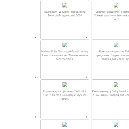
Коллекция "Джунгли" победитель
Серебряный диплом в ном
Золотого Медвежонка 2016
"Самый практичный манеж от
лет"
Мебель Polini Classic дуб-белый глянец.
Комплект в кроватку Fаi
1 место в номинации "Лучшая мебель
предметов. Лауреат в ном
& Аксессуары"
“Товары для младенце
Стульчик для кормления "Selby BH-
Рюкзак-кенгуру Selby Freedom
430". 1 место в номинации "Лучшая
в номинации “Товары для мл
мебель"