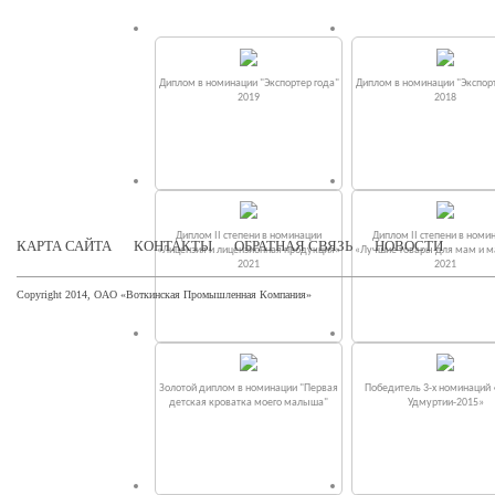
Диплом в номинации "Экспортер года"
Диплом в номинации "Экспорт
2019
2018
Диплом II степени в номинации
Диплом II степени в номи
КАРТА САЙТА
КОНТАКТЫ
ОБРАТНАЯ СВЯЗЬ
НОВОСТИ
«Лицензия и лицензионная продукция»
«Лучшие товары для мам и 
2021
2021
Copyright 2014, ОАО «Воткинская Промышленная Компания»
Золотой диплом в номинации "Первая
Победитель 3-х номинаций
детская кроватка моего малыша"
Удмуртии-2015»