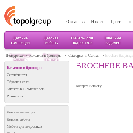
О компании
Новости
Пресса о нас
Детские
Детская
Мебель для
Швейные
коллекции
мебель
подростков
изделия
Адаптивная
Бытовая
Поддержка
>
Каталоги и брошюры
>
Catalogues in German
>
Brochere Babytrage
мебель
техника
BROCHERE BA
Каталоги и брошюры
Сертификаты
Обратная связь
Возврат к списку
Заказать в 1С:Бизнес сеть
Реквизиты
Детские коллекции
Детская мебель
Мебель для подростков