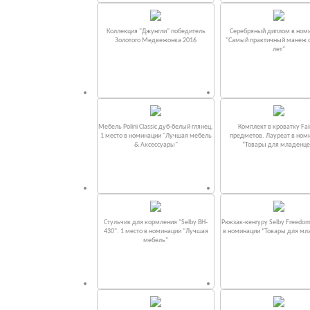
Коллекция "Джунгли" победитель
Серебряный диплом в ном
Золотого Медвежонка 2016
"Самый практичный манеж от
лет"
Мебель Polini Classic дуб-белый глянец.
Комплект в кроватку Fаi
1 место в номинации "Лучшая мебель
предметов. Лауреат в ном
& Аксессуары"
“Товары для младенце
Стульчик для кормления "Selby BH-
Рюкзак-кенгуру Selby Freedom
430". 1 место в номинации "Лучшая
в номинации “Товары для мл
мебель"