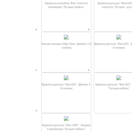
Кроватка-колыбель Фея.1 место в
Кроватка детская "Фея-620
номинации "Лучшая мебель"
качества "Лучшее - дет
Рюкзак-кенгуру Selby Люкс. Диплом 1-й
Кроватка детская "Фея-630". 
степени
й степени
Кроватка детская "Фея-810". Диплом 1-
Кроватка детская "Фея-810"
й степени
"Лучшая мебель"
Кроватка детская "Фея-1400". Лауреат
в номинации "Лучшая мебель"