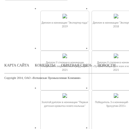
Диплом в номинации "Экспортер года"
Диплом в номинации "Экспорт
2019
2018
Диплом II степени в номинации
Диплом II степени в номи
КАРТА САЙТА
КОНТАКТЫ
ОБРАТНАЯ СВЯЗЬ
НОВОСТИ
«Лицензия и лицензионная продукция»
«Лучшие товары для мам и 
2021
2021
Copyright 2014, ОАО «Воткинская Промышленная Компания»
Золотой диплом в номинации "Первая
Победитель 3-х номинаций
детская кроватка моего малыша"
Удмуртии-2015»