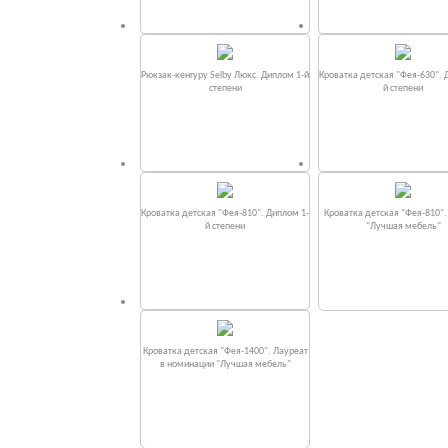
Рюкзак-кенгуру Selby Люкс. Диплом 1-й
Кроватка детская "Фея-630". 
степени
й степени
Кроватка детская "Фея-810". Диплом 1-
Кроватка детская "Фея-810"
й степени
"Лучшая мебель"
Кроватка детская "Фея-1400". Лауреат
в номинации "Лучшая мебель"