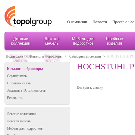
О компании
Новости
Пресса о нас
Детские
Детская
Мебель для
Швейные
коллекции
мебель
подростков
изделия
Адаптивная
Бытовая
Поддержка
>
Каталоги и брошюры
>
Catalogues in German
>
HOCHSTUHL POL
мебель
техника
HOCHSTUHL PO
Каталоги и брошюры
Сертификаты
Обратная связь
Возврат к списку
Заказать в 1С:Бизнес сеть
Реквизиты
Детские коллекции
Детская мебель
Мебель для подростков