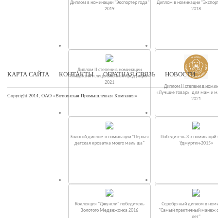
Диплом в номинации "Экспортер года"
Диплом в номинации "Экспорт
2019
2018
Диплом II степени в номинации
КАРТА САЙТА
КОНТАКТЫ
ОБРАТНАЯ СВЯЗЬ
НОВОСТИ
«Лицензия и лицензионная продукция»
2021
Диплом II степени в номи
«Лучшие товары для мам и 
Copyright 2014, ОАО «Воткинская Промышленная Компания»
2021
Золотой диплом в номинации "Первая
Победитель 3-х номинаций
детская кроватка моего малыша"
Удмуртии-2015»
Коллекция "Джунгли" победитель
Серебряный диплом в ном
Золотого Медвежонка 2016
"Самый практичный манеж от
лет"