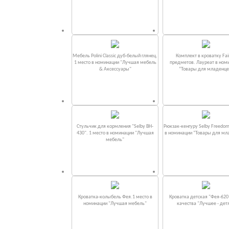
Мебель Polini Classic дуб-белый глянец.
Комплект в кроватку Fаi
1 место в номинации "Лучшая мебель
предметов. Лауреат в ном
& Аксессуары"
“Товары для младенце
Стульчик для кормления "Selby BH-
Рюкзак-кенгуру Selby Freedom
430". 1 место в номинации "Лучшая
в номинации “Товары для мл
мебель"
Кроватка-колыбель Фея.1 место в
Кроватка детская "Фея-620
номинации "Лучшая мебель"
качества "Лучшее - дет