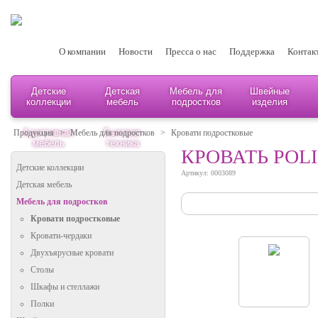
О компании
Новости
Пресса о нас
Поддержка
Контак
Детские
Детская
Мебель для
Швейные
коллекции
мебель
подростков
изделия
Адаптивная
Бытовая
Продукция
>
Мебель для подростков
>
Кровати подростковые
мебель
техника
КРОВАТЬ POLI
Детские коллекции
Артикул: 0003089
Детская мебель
Мебель для подростков
Кровати подростковые
Кровати-чердаки
Двухъярусные кровати
Столы
Шкафы и стеллажи
Полки