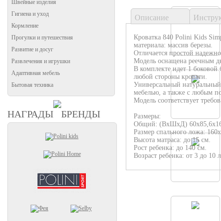
Швейные изделия
Гигиена и уход
Описание
Инстру
Кормление
Кроватка 840 Polini Kids Si
Прогулки и путешествия
материала: массив березы.
Развитие и досуг
Отличается простой надежно
Модель оснащена реечным 
Развлечения и игрушки
В комплекте идет 1 боковой
Адаптивная мебель
любой стороны кровати.
Универсальный натуральный 
Бытовая техника
мебелью, а также с любым п
Модель соответствует требо
НАГРАДЫ
БРЕНДЫ
Размеры:
Общий: (ВхШхД) 60х85,6х16
Размер спального ложа: 160х
Высота матраса: до 15 см.
Рост ребенка: до 140 см.
Возраст ребенка: от 3 до 10 л