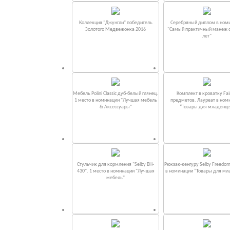
Коллекция "Джунгли" победитель
Серебряный диплом в ном
Золотого Медвежонка 2016
"Самый практичный манеж от
лет"
Мебель Polini Classic дуб-белый глянец.
Комплект в кроватку Fаi
1 место в номинации "Лучшая мебель
предметов. Лауреат в ном
& Аксессуары"
“Товары для младенце
Стульчик для кормления "Selby BH-
Рюкзак-кенгуру Selby Freedom
430". 1 место в номинации "Лучшая
в номинации “Товары для мл
мебель"