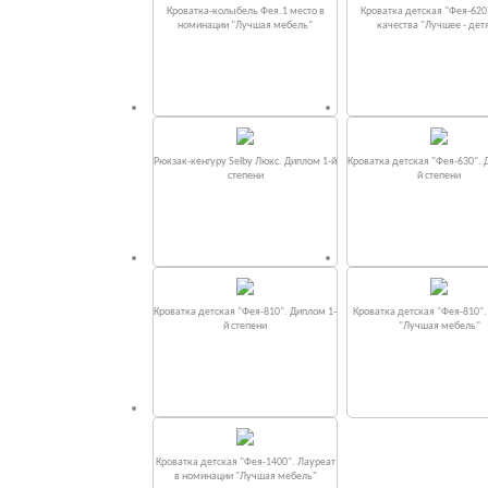
Кроватка-колыбель Фея.1 место в
Кроватка детская "Фея-620
номинации "Лучшая мебель"
качества "Лучшее - дет
Рюкзак-кенгуру Selby Люкс. Диплом 1-й
Кроватка детская "Фея-630". 
степени
й степени
Кроватка детская "Фея-810". Диплом 1-
Кроватка детская "Фея-810"
й степени
"Лучшая мебель"
Кроватка детская "Фея-1400". Лауреат
в номинации "Лучшая мебель"