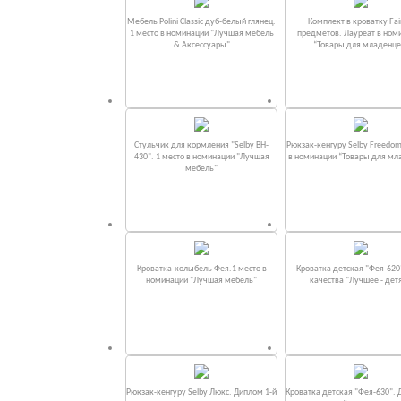
Мебель Polini Classic дуб-белый глянец.
Комплект в кроватку Fаi
1 место в номинации "Лучшая мебель
предметов. Лауреат в ном
& Аксессуары"
“Товары для младенце
Стульчик для кормления "Selby BH-
Рюкзак-кенгуру Selby Freedom
430". 1 место в номинации "Лучшая
в номинации “Товары для мл
мебель"
Кроватка-колыбель Фея.1 место в
Кроватка детская "Фея-620
номинации "Лучшая мебель"
качества "Лучшее - дет
Рюкзак-кенгуру Selby Люкс. Диплом 1-й
Кроватка детская "Фея-630". 