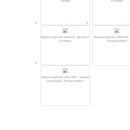
степени
й степени
Кроватка детская "Фея-810". Диплом 1-
Кроватка детская "Фея-810"
й степени
"Лучшая мебель"
Кроватка детская "Фея-1400". Лауреат
в номинации "Лучшая мебель"