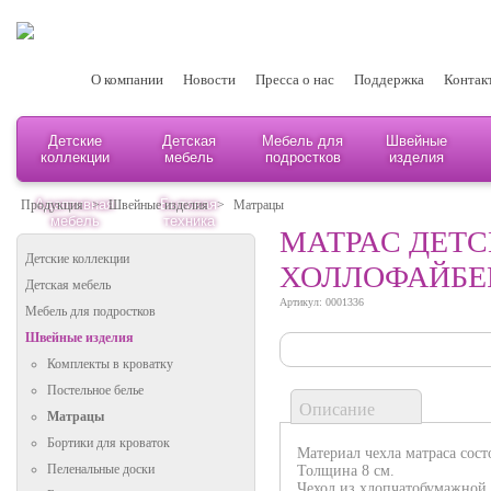
О компании
Новости
Пресса о нас
Поддержка
Контак
Детские
Детская
Мебель для
Швейные
коллекции
мебель
подростков
изделия
Адаптивная
Бытовая
Продукция
>
Швейные изделия
>
Матрацы
мебель
техника
МАТРАC ДЕТСК
Детские коллекции
ХОЛЛОФАЙБЕ
Детская мебель
Артикул: 0001336
Мебель для подростков
Швейные изделия
Комплекты в кроватку
Постельное белье
Описание
Матрацы
Бортики для кроваток
Материал чехла матраса сост
Пеленальные доски
Толщина 8 см.
Чехол из хлопчатобумажной 