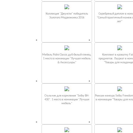
Коллекция "Джунгли" победитель
Серебряный диплом в ном
Золотого Медвежонка 2016
"Самый практичный манеж от
лет"
Мебель Polini Classic дуб-белый глянец.
Комплект в кроватку Fаi
1 место в номинации "Лучшая мебель
предметов. Лауреат в ном
& Аксессуары"
“Товары для младенце
Стульчик для кормления "Selby BH-
Рюкзак-кенгуру Selby Freedom
430". 1 место в номинации "Лучшая
в номинации “Товары для мл
мебель"