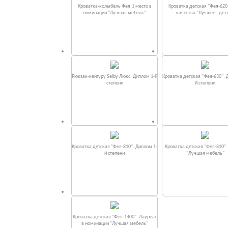
Кроватка-колыбель Фея.1 место в
Кроватка детская "Фея-620
номинации "Лучшая мебель"
качества "Лучшее - дет
Рюкзак-кенгуру Selby Люкс. Диплом 1-й
Кроватка детская "Фея-630". 
степени
й степени
Кроватка детская "Фея-810". Диплом 1-
Кроватка детская "Фея-810"
й степени
"Лучшая мебель"
Кроватка детская "Фея-1400". Лауреат
в номинации "Лучшая мебель"