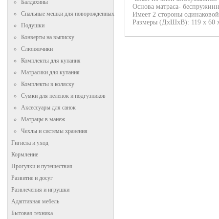
Балдахины
Основа матраса- беспружинн
Спальные мешки для новорожденных
Имеет 2 стороны одинаковой
Размеры (ДхШхВ): 119 х 60 х
Подушки
Конверты на выписку
Слюнявчики
Комплекты для купания
Матрасики для купания
Комплекты в коляску
Сумки для пеленок и подгузников
Аксессуары для санок
Матрацы в манеж
Чехлы и системы хранения
Гигиена и уход
Кормление
Прогулки и путешествия
Развитие и досуг
Развлечения и игрушки
Адаптивная мебель
Бытовая техника