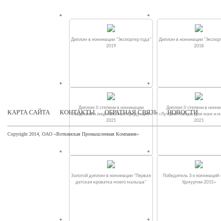
Диплом в номинации "Экспортер года"
Диплом в номинации "Экспорт
2019
2018
Диплом II степени в номинации
Диплом II степени в номи
КАРТА САЙТА
КОНТАКТЫ
ОБРАТНАЯ СВЯЗЬ
НОВОСТИ
«Лицензия и лицензионная продукция»
«Лучшие товары для мам и 
2021
2021
Copyright 2014, ОАО «Воткинская Промышленная Компания»
Золотой диплом в номинации "Первая
Победитель 3-х номинаций
детская кроватка моего малыша"
Удмуртии-2015»