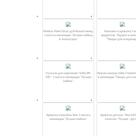
Мебель Polini Classic дуб-белый глянец.
Комплект в кроватку Fаi
1 место в номинации "Лучшая мебель
предметов. Лауреат в ном
& Аксессуары"
“Товары для младенце
Стульчик для кормления "Selby BH-
Рюкзак-кенгуру Selby Freedom
430". 1 место в номинации "Лучшая
в номинации “Товары для мл
мебель"
Кроватка-колыбель Фея.1 место в
Кроватка детская "Фея-620
номинации "Лучшая мебель"
качества "Лучшее - дет