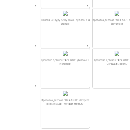
Рюкзак-кенгуру Selby Люкс. Диплом 1-й
Кроватка детская "Фея-630". 
степени
й степени
Кроватка детская "Фея-810". Диплом 1-
Кроватка детская "Фея-810"
й степени
"Лучшая мебель"
Кроватка детская "Фея-1400". Лауреат
в номинации "Лучшая мебель"