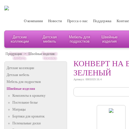
О компании
Новости
Пресса о нас
Поддержка
Контак
Детские
Детская
Мебель для
Швейные
коллекции
мебель
подростков
изделия
Адаптивная
Бытовая
Продукция
>
Швейные изделия
мебель
техника
КОНВЕРТ НА 
Детские коллекции
ЗЕЛЕНЫЙ
Детская мебель
Артикул: 0001019.16.4
Мебель для подростков
Швейные изделия
Комплекты в кроватку
Постельное белье
Матрацы
Бортики для кроваток
Пеленальные доски