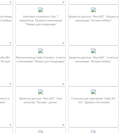
ый глянец.
Комплект в кроватку Fаiry 7
Кроватка детская "Фея-620". Лауреат в
ая мебель
предметов. Лауреат в номинации
номинации “Лучшая мебель”
“Товары для младенцев”
elby BH-
Рюкзак-кенгуру Selby Freedom. 1 место
Кроватка детская "Фея-660". 1 место в
 "Лучшая
в номинации “Товары для младенцев”
номинации "Лучшая мебель"
место в
Кроватка детская "Фея-620". Знак
Стульчик для кормления "Selby SH-
бель"
качества "Лучшее - детям"
152". Диплом 2-й степени