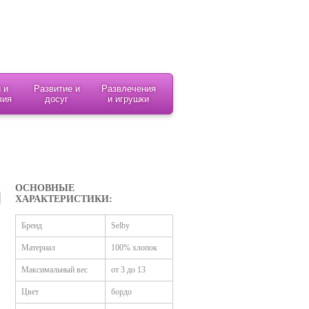
 и
Развитие и
Развлечения
вия
досуг
и игрушки
ОСНОВНЫЕ
ХАРАКТЕРИСТИКИ:
Бренд
Selby
Материал
100% хлопок
Максимальный вес
от 3 до 13
Цвет
бордо