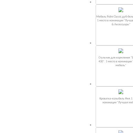
Мебель Polini Classic дуб-бел
1 место в номинации "Лучш
& Аксессуары"
Стульчик для кормления "S
430". 1 место в номинации
мебель"
Кроватка-колыбель Фея.1 
номинации "Лучшая ме