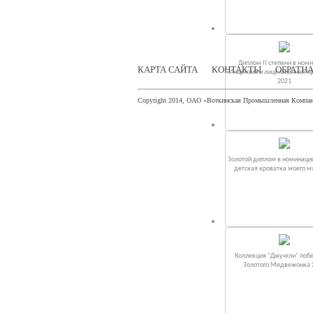
Диплом II степени в ном
КАРТА САЙТА
КОНТАКТЫ
ОБРАТНА
«Лицензия и лицензионная п
2021
Copyright 2014, ОАО «Воткинская Промышленная Компа
Золотой диплом в номинаци
детская кроватка моего 
Коллекция "Джунгли" поб
Золотого Медвежонка 