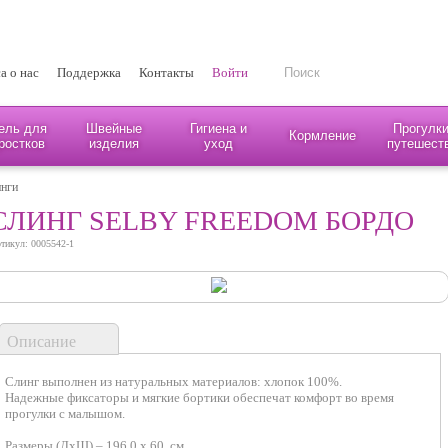
а о нас
Поддержка
Контакты
Войти
ель для
Швейные
Гигиена и
Прогулки
Кормление
ростков
изделия
уход
путешест
нги
СЛИНГ SELBY FREEDOM БОРДО
тикул: 0005542-1
Описание
Слинг выполнен из натуральных материалов: хлопок 100%.
Надежные фиксаторы и мягкие бортики обеспечат комфорт во время
прогулки с малышом.
Размеры (ДхШ) – 196,0 х 60, см