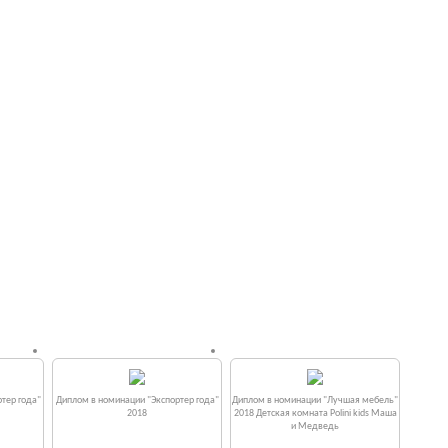
тер года"
Диплом в номинации "Экспортер года"
Диплом в номинации "Лучшая мебель"
2018
2018 Детская комната Polini kids Маша
и Медведь