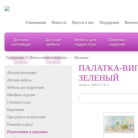
О компании
Новости
Пресса о нас
Поддержка
Контак
Детские
Детская
Мебель для
Швейные
коллекции
мебель
подростков
изделия
Адаптивная
Бытовая
Продукция
>
Развлечения и игрушки
>
Вигвамы
мебель
техника
ПАЛАТКА-ВИГ
Детские коллекции
ЗЕЛЕНЫЙ
Детская мебель
Артикул: 0001417.25.4
Мебель для подростков
Швейные изделия
Гигиена и уход
Кормление
Прогулки и путешествия
Развитие и досуг
Развлечения и игрушки