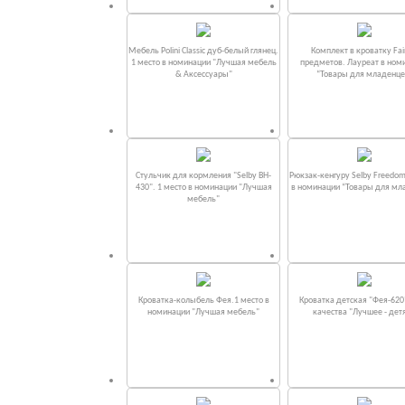
Мебель Polini Classic дуб-белый глянец.
Комплект в кроватку Fаi
1 место в номинации "Лучшая мебель
предметов. Лауреат в ном
& Аксессуары"
“Товары для младенце
Стульчик для кормления "Selby BH-
Рюкзак-кенгуру Selby Freedom
430". 1 место в номинации "Лучшая
в номинации “Товары для мл
мебель"
Кроватка-колыбель Фея.1 место в
Кроватка детская "Фея-620
номинации "Лучшая мебель"
качества "Лучшее - дет