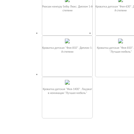
Рюкзак-кенгуру Selby Люкс. Диплом 1-й
Кроватка детская "Фея-630". 
степени
й степени
Кроватка детская "Фея-810". Диплом 1-
Кроватка детская "Фея-810"
й степени
"Лучшая мебель"
Кроватка детская "Фея-1400". Лауреат
в номинации "Лучшая мебель"