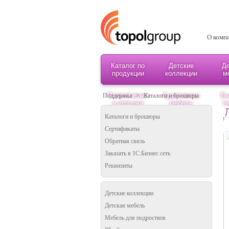
О комп
Каталог по
Детские
Де
продукции
коллекции
м
Развлечения
Адаптивная
Бы
Поддержка
>
Каталоги и брошюры
и игрушки
мебель
те
Каталоги и брошюры
Сертификаты
Обратная связь
Заказать в 1С:Бизнес сеть
Реквизиты
Детские коллекции
Детская мебель
Мебель для подростков