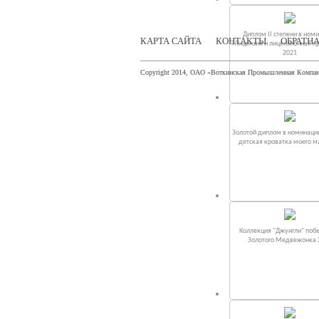
Диплом II степени в ном
КАРТА САЙТА
КОНТАКТЫ
ОБРАТНА
«Лицензия и лицензионная п
2021
Copyright 2014, ОАО «Воткинская Промышленная Компа
Золотой диплом в номинаци
детская кроватка моего 
Коллекция "Джунгли" поб
Золотого Медвежонка 