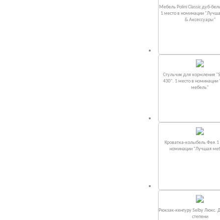
Мебель Polini Classic дуб-бел
1 место в номинации "Лучш
& Аксессуары"
Стульчик для кормления "S
430". 1 место в номинации
мебель"
Кроватка-колыбель Фея.1 
номинации "Лучшая ме
Рюкзак-кенгуру Selby Люкс. 
степени