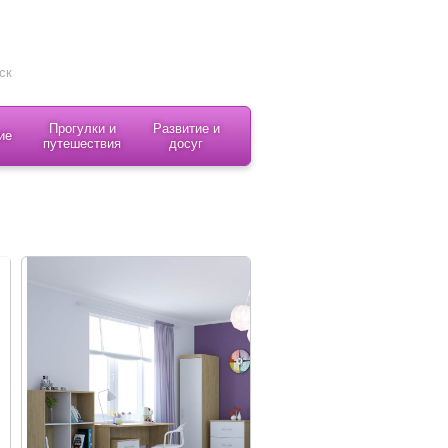
Прогулки и
Развитие и
ие
путешествия
досуг