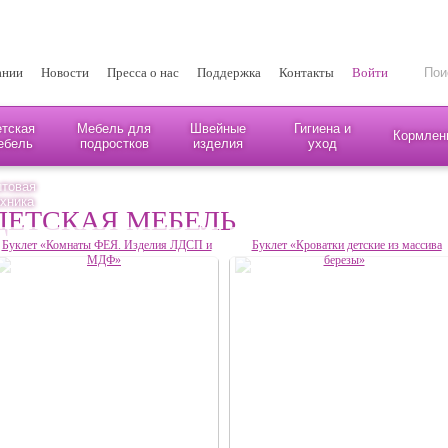
ании
Новости
Пресса о нас
Поддержка
Контакты
Войти
тская
Мебель для
Швейные
Гигиена и
Кормлен
ебель
подростков
изделия
уход
товая
хника
ДЕТСКАЯ МЕБЕЛЬ
Буклет «Комнаты ФЕЯ. Изделия ЛДСП и
Буклет «Кроватки детские из массива
МДФ»
березы»