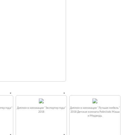
тер года"
Диплом в номинации "Экспортер года"
Диплом в номинации "Лучшая мебель"
2018
2018 Детская комната Polini kids Маша
и Медведь