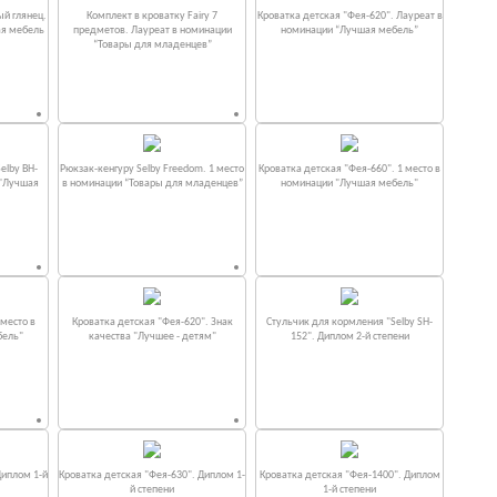
ый глянец.
Комплект в кроватку Fаiry 7
Кроватка детская "Фея-620". Лауреат в
ая мебель
предметов. Лауреат в номинации
номинации “Лучшая мебель”
“Товары для младенцев”
elby BH-
Рюкзак-кенгуру Selby Freedom. 1 место
Кроватка детская "Фея-660". 1 место в
 "Лучшая
в номинации “Товары для младенцев”
номинации "Лучшая мебель"
место в
Кроватка детская "Фея-620". Знак
Стульчик для кормления "Selby SH-
бель"
качества "Лучшее - детям"
152". Диплом 2-й степени
Диплом 1-й
Кроватка детская "Фея-630". Диплом 1-
Кроватка детская "Фея-1400". Диплом
й степени
1-й степени