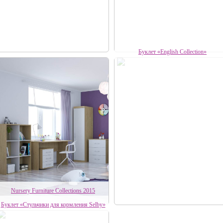
Буклет «English Collection»
Nursery Furniture Collections 2015
Буклет «Стульчики для кормления Selby»