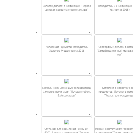
Золотой диплом в номинации "Первая
Победитель 3-х номинаций
детская кроватка моего малыша"
Удмуртии-2015»
Коллекция "Джунгли" победитель
Серебряный диплом в ном
Золотого Медвежонка 2016
"Самый практичный манеж от
лет"
Мебель Polini Classic дуб-белый глянец.
Комплект в кроватку Fаi
1 место в номинации "Лучшая мебель
предметов. Лауреат в ном
& Аксессуары"
“Товары для младенце
Стульчик для кормления "Selby BH-
Рюкзак-кенгуру Selby Freedom
430". 1 место в номинации "Лучшая
в номинации “Товары для мл