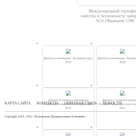
Международный сертифи
качества и безопасности лабо
SGS (Франция) 1580
Диплом в номинации "Экспортер года"
Диплом в номинации "Экспорт
2019
2018
Диплом II степени в номинации
Диплом II степени в номи
КАРТА САЙТА
КОНТАКТЫ
ОБРАТНАЯ СВЯЗЬ
НОВОСТИ
«Лицензия и лицензионная продукция»
«Лучшие товары для мам и 
2021
2021
Copyright 2014, ОАО «Воткинская Промышленная Компания»