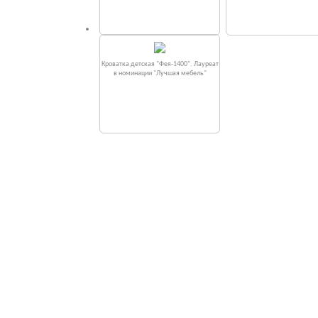
Кроватка детская "Фея-1400". Лауреат
в номинации "Лучшая мебель"