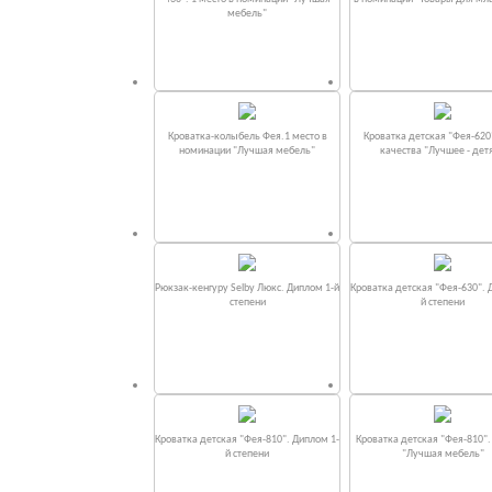
мебель"
Кроватка-колыбель Фея.1 место в
Кроватка детская "Фея-620
номинации "Лучшая мебель"
качества "Лучшее - дет
Рюкзак-кенгуру Selby Люкс. Диплом 1-й
Кроватка детская "Фея-630". 
степени
й степени
Кроватка детская "Фея-810". Диплом 1-
Кроватка детская "Фея-810"
й степени
"Лучшая мебель"