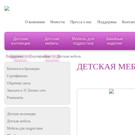
О компании
Новости
Пресса о нас
Поддержка
Контак
Детские
Детская
Мебель для
Швейные
коллекции
мебель
подростков
изделия
Адаптивная
Бытовая
Поддержка
>
Сертификаты
>
Детская мебель
мебель
техника
ДЕТСКАЯ МЕ
Каталоги и брошюры
Сертификаты
Обратная связь
Заказать в 1С:Бизнес сеть
Реквизиты
Детские коллекции
Детская мебель
Мебель для подростков